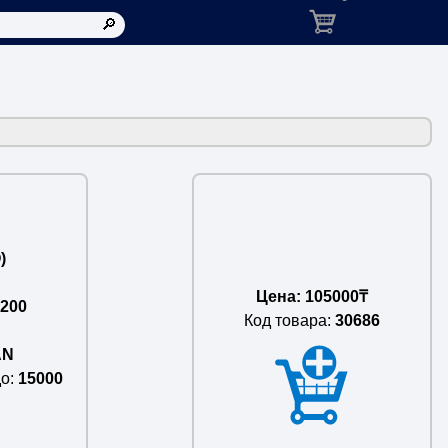
Корзина: товаров в ко
)
Цена: 105000₸
1200
Код товара:
30686
AN
до
15000