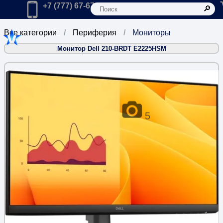
К
Главная
Позвонить в компанию по телефону:
+7 (777) 67-67-666
Все категории
Периферия
Мониторы
Монитор Dell 210-BRDT E2225HSM
5