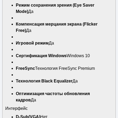
Режим сохранения зрения (Eye Saver
Mode)
Да
Компенсация мерцания экрана (Flicker
Free)
Да
Игровой режим
Да
Сертификация Windows
Windows 10
FreeSync
Технология FreeSync Premium
Технология Black Equalizer
Да
Оптимизация частоты обновления
кадров
Да
Интерфейс
D-Sub(VGA)
Нет