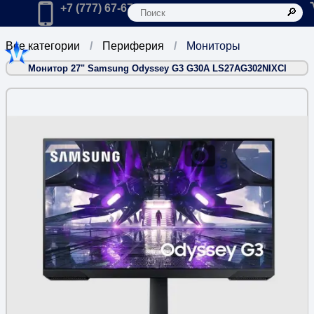
К
Главная
Позвонить в компанию по телефону:
+7 (777) 67-67-666
Все категории
Периферия
Мониторы
Монитор 27" Samsung Odyssey G3 G30A LS27AG302NIXCI
3