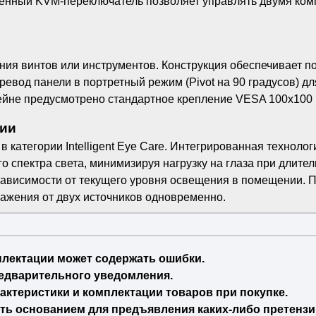
роенный KVM-переключатель позволяет управлять двумя ко
ания винтов или инструментов. Конструкция обеспечивает п
еревод панели в портретный режим (Pivot на 90 градусов) 
ейне предусмотрено стандартное крепление VESA 100x100 
гии
атегории Intelligent Eye Care. Интегрированная технологи
 спектра света, минимизируя нагрузку на глаза при длител
 зависимости от текущего уровня освещения в помещении. 
ображения от двух источников одновременно.
плектации может содержать ошибки.
едварительного уведомления.
актеристики и комплектации товаров при покупке.
ть основанием для предъявления каких-либо претензи