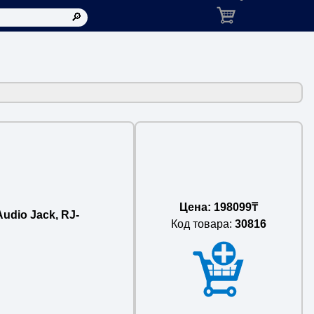
Корзина: товаров в ко
Цена: 198099₸
udio Jack, RJ-
Код товара:
30816