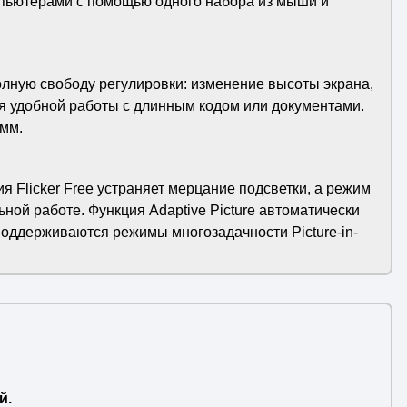
мпьютерами с помощью одного набора из мыши и
олную свободу регулировки: изменение высоты экрана,
для удобной работы с длинным кодом или документами.
мм.
я Flicker Free устраняет мерцание подсветки, а режим
ьной работе. Функция Adaptive Picture автоматически
Поддерживаются режимы многозадачности Picture-in-
й.