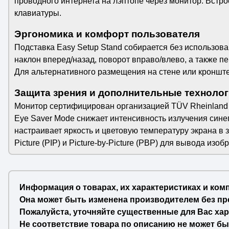
проводного интернета на лэптопе через монитор. Вст
клавиатуры.
Эргономика и комфорт пользователя
Подставка Easy Setup Stand собирается без использов
наклон вперед/назад, поворот вправо/влево, а также п
Для альтернативного размещения на стене или кроншт
Защита зрения и дополнительные техноло
Монитор сертифицирован организацией TÜV Rheinland в к
Eye Saver Mode снижает интенсивность излучения синего
настраивает яркость и цветовую температуру экрана в
Picture (PIP) и Picture-by-Picture (PBP) для вывода из
Информация о товарах, их характеристиках и ком
Она может быть изменена производителем без пр
Пожалуйста, уточняйте существенные для Вас хар
Не соответствие товара по описанию не может бы