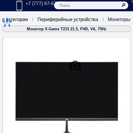
К
Главная
Позвонить в компанию по телефону:
+7 (777) 67-67-666
се категории
Периферийные устройства
Мониторы
Монитор X-Game T215 21.5, FHD, VA, 75Hz
3