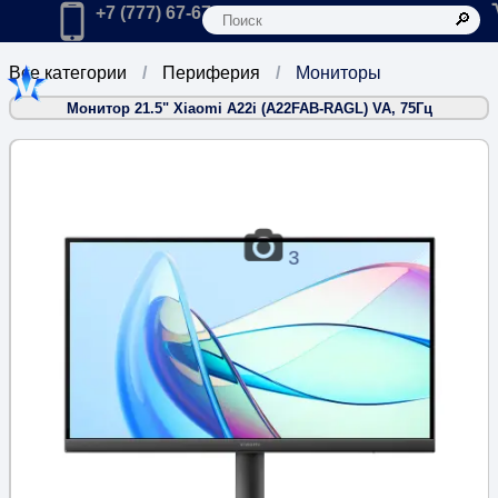
К
Главная
Позвонить в компанию по телефону:
+7 (777) 67-67-666
Все категории
Периферия
Мониторы
Монитор 21.5" Xiaomi A22i (A22FAB-RAGL) VA, 75Гц
3