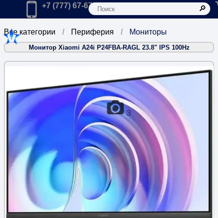
К
Главная
Позвонить в компанию по телефону:
+7 (777) 67-67-666
Все категории
Периферия
Мониторы
Монитор Xiaomi A24i P24FBA-RAGL 23.8" IPS 100Hz
3