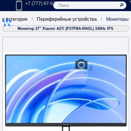
К
Главная
Позвонить в компанию по телефону:
+7 (777) 67-67-666
се категории
Периферийные устройства
Мониторы
Монитор 27" Xiaomi A27i (P27FBA-RAGL) 100Hz IPS
2