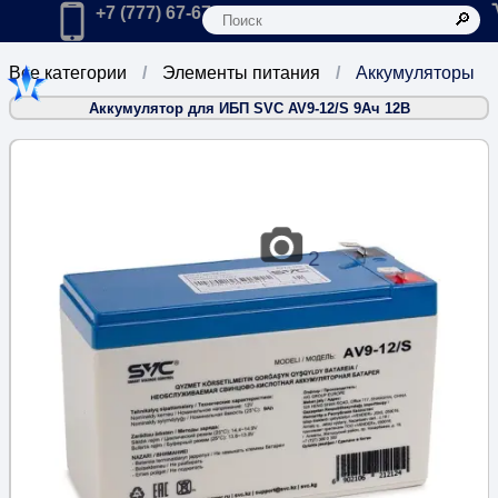
К
Главная
Позвонить в компанию по телефону:
+7 (777) 67-67-666
Все категории
Элементы питания
Аккумуляторы
Аккумулятор для ИБП SVC AV9-12/S 9Ач 12В
2