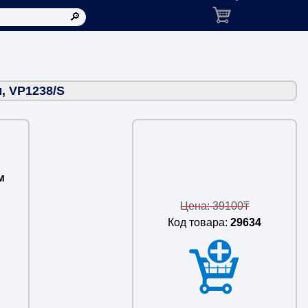
Корзина: товаров в ко
, VP1238/S
м
Цена: 39100₸
Код товара:
29634