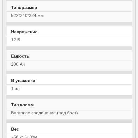
Типоразмер
522*240*224 мм
Напряжение
12 В
Ёмкость
200 Ач
В упаковке
1 шт
Тип клемм
Болтовое соединение (под болт)
Вес
~58 кг (± 3%)