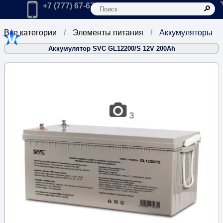
К
Главная
Позвонить в компанию по телефону:
+7 (777) 67-67-666
Все категории
Элементы питания
Аккумуляторы
Аккумулятор SVC GL12200/S 12V 200Ah
3