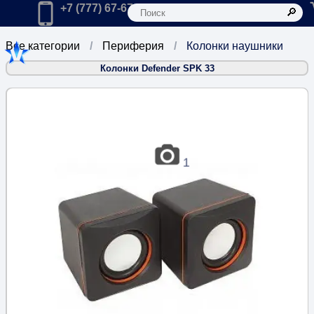
К
Главная
Позвонить в компанию по телефону:
+7 (777) 67-67-666
Все категории
Периферия
Колонки наушники
Колонки Defender SPK 33
1