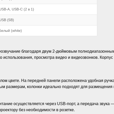
USB-A, USB-C (2 в 1)
USB (5В)
Белый (white)
ереозвучание благодаря двум 2-дюймовым полнодиапазонн
о использования, просмотра видео и видеозвонков. Корпус 
ом цвете. На передней панели расположена удобная ручка 
ым размерам, колонки идеально подходят для размещения 
ание осуществляется через USB-порт, а передача звука — 
проектору без необходимости в розетке.