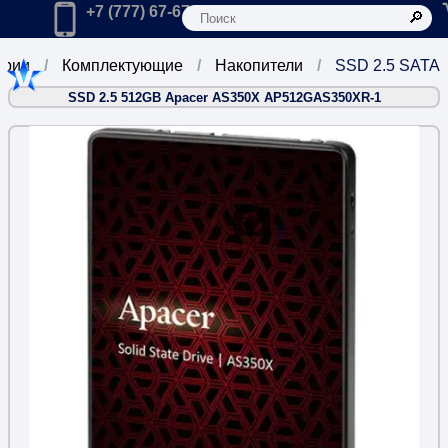
К
Главная
Позвонить в компанию по телефону:
+7 (777) 67-67-666
ории
Комплектующие
Накопители
SSD 2.5 SATA
SSD 2.5 512GB Apacer AS350X AP512GAS350XR-1
2