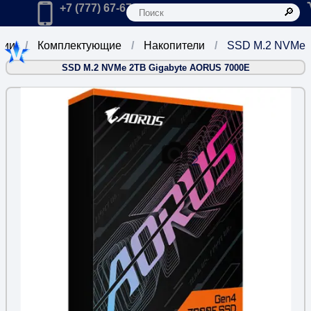
К
Главная
Позвонить в компанию по телефону:
+7 (777) 67-67-666
рии
Комплектующие
Накопители
SSD M.2 NVMe
SSD M.2 NVMe 2TB Gigabyte AORUS 7000E
2