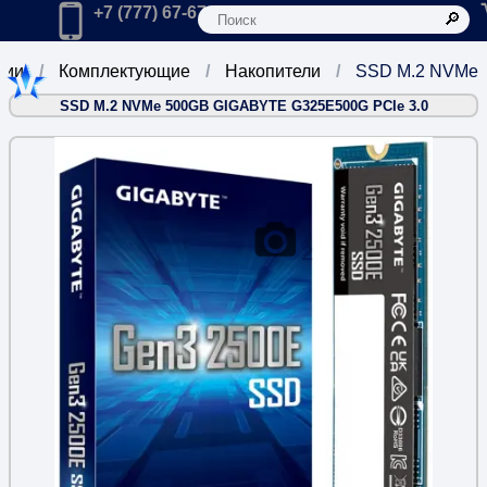
К
Главная
Позвонить в компанию по телефону:
+7 (777) 67-67-666
рии
Комплектующие
Накопители
SSD M.2 NVMe
SSD M.2 NVMe 500GB GIGABYTE G325E500G PCIe 3.0
2