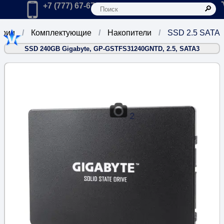
К
Главная
Позвонить в компанию по телефону:
+7 (777) 67-67-666
ории
Комплектующие
Накопители
SSD 2.5 SATA
SSD 240GB Gigabyte, GP-GSTFS31240GNTD, 2.5, SATA3
2