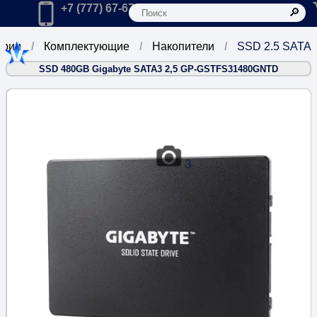
К
Главная
Позвонить в компанию по телефону:
+7 (777) 67-67-666
ории
Комплектующие
Накопители
SSD 2.5 SATA
SSD 480GB Gigabyte SATA3 2,5 GP-GSTFS31480GNTD
3