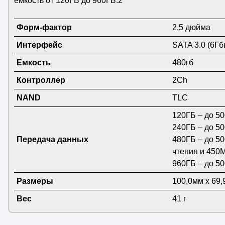
емкость от 120ГБ до 960ГБ.2
Форм-фактор
2,5 дюйма
Интерфейс
SATA 3.0 (6Гб
Емкость
480гб
Контроллер
2Ch
NAND
TLC
120ГБ – до 50
240ГБ – до 50
Передача данных
480ГБ – до 5
чтения и 450М
960ГБ – до 50
Размеры
100,0мм x 69,
Вес
41 г