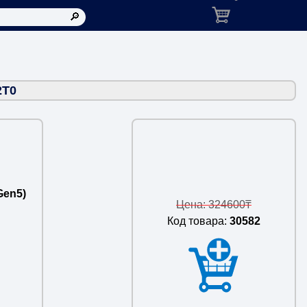
Корзина: товаров в ко
2T0
Gen5)
Цена: 324600₸
Код товара:
30582