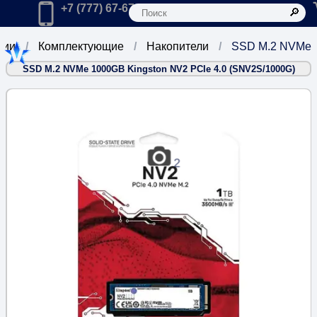
К
Главная
Позвонить в компанию по телефону:
+7 (777) 67-67-666
рии
Комплектующие
Накопители
SSD M.2 NVMe
SSD M.2 NVMe 1000GB Kingston NV2 PCIe 4.0 (SNV2S/1000G)
2