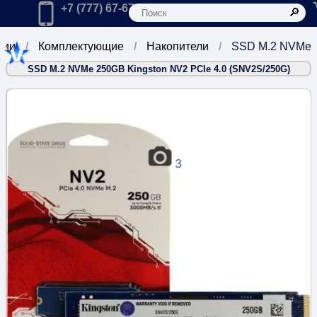
К
Главная
Позвонить в компанию по телефону:
+7 (777) 67-67-666
рии
Комплектующие
Накопители
SSD M.2 NVMe
SSD M.2 NVMe 250GB Kingston NV2 PCIe 4.0 (SNV2S/250G)
3