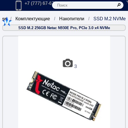
К
Главная
Позвонить в компанию по телефону:
+7 (777) 67-67-666
рии
Комплектующие
Накопители
SSD M.2 NVMe
SSD M.2 256GB Netac N930E Pro, PCIe 3.0 x4 NVMe
3