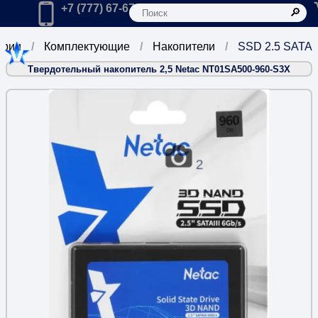
К
Главная
Позвонить в компанию по телефону:
+7 (777) 67-67-666
ории
Комплектующие
Накопители
SSD 2.5 SATA
Твердотельный накопитель 2,5 Netac NT01SA500-960-S3X
2