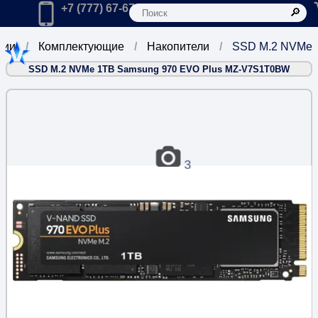
К
Главная
Позвонить в компанию по телефону:
+7 (777) 67-67-666
рии
Комплектующие
Накопители
SSD M.2 NVMe
SSD M.2 NVMe 1TB Samsung 970 EVO Plus MZ-V7S1T0BW
3