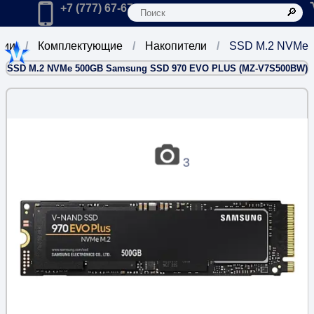
К
Главная
Позвонить в компанию по телефону:
+7 (777) 67-67-666
рии
Комплектующие
Накопители
SSD M.2 NVMe
SSD M.2 NVMe 500GB Samsung SSD 970 EVO PLUS (MZ-V7S500BW)
3