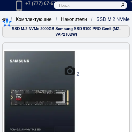
К
Главная
Позвонить в компанию по телефону:
+7 (777) 67-67-666
рии
Комплектующие
Накопители
SSD M.2 NVMe
SSD M.2 NVMe 2000GB Samsung SSD 9100 PRO Gen5 (MZ-
VAP2T0BW)
2