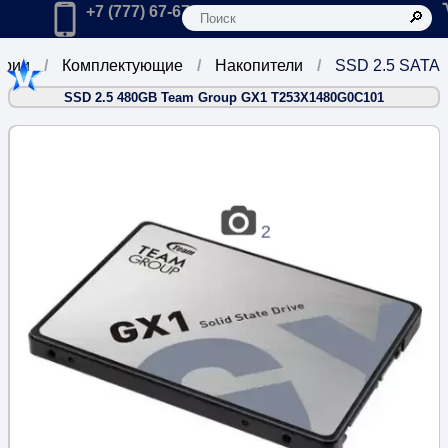
К
Главная
Позвонить в компанию по телефону:
+7 (777) 67-67-666
ории
Комплектующие
Накопители
SSD 2.5 SATA
SSD 2.5 480GB Team Group GX1 T253X1480G0C101
2