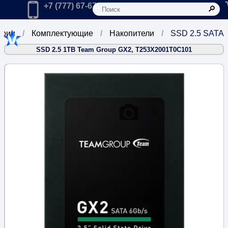
К
Главная
Позвонить в компанию по телефону:
+7 (777) 67-67-666
ории
Комплектующие
Накопители
SSD 2.5 SATA
SSD 2.5 1TB Team Group GX2, T253X2001T0C101
1