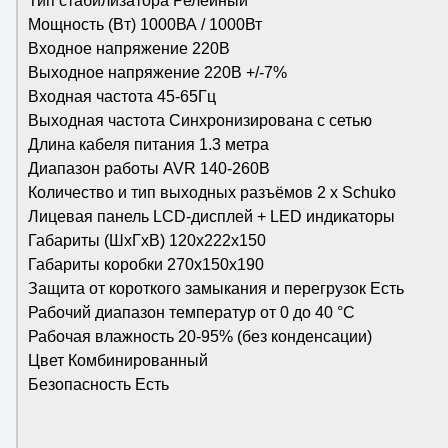
Тип стабилизатора Релейный
Мощность (Bт) 1000ВА / 1000Вт
Входное напряжение 220В
Выходное напряжение 220В +/-7%
Входная частота 45-65Гц
Выходная частота Синхронизирована с сетью
Длина кабеля питания 1.3 метра
Диапазон работы AVR 140-260В
Количество и тип выходных разъёмов 2 х Schuko
Лицевая панель LCD-дисплей + LED индикаторы
Габариты (ШхГхВ) 120x222x150
Габариты коробки 270x150x190
Защита от короткого замыкания и перегрузок Есть
Рабочий диапазон температур от 0 до 40 °С
Рабочая влажность 20-95% (без конденсации)
Цвет Комбинированный
Безопасность Есть