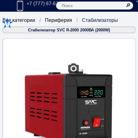
К
Главная
Позвонить в компанию по телефону:
+7 (777) 67-67-666
Все категории
Периферия
Стабилизаторы
Стабилизатор SVC R-2000 2000ВА (2000W)
3