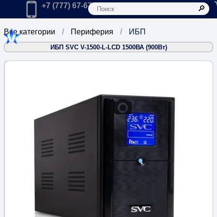
К
Главная
Позвонить в компанию по телефону:
+7 (777) 67-67-666
Все категории
Периферия
ИБП
ИБП SVC V-1500-L-LCD 1500ВА (900Вт)
3