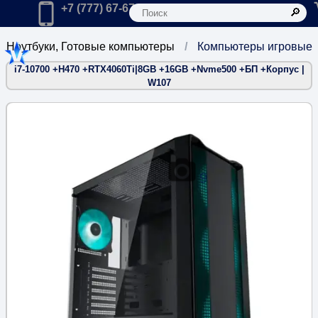
К
Главная
Позвонить в компанию по телефону:
+7 (777) 67-67-666
Ноутбуки, Готовые компьютеры
Компьютеры игровые
i7-10700 +H470 +RTX4060Ti|8GB +16GB +Nvme500 +БП +Корпус |
W107
9