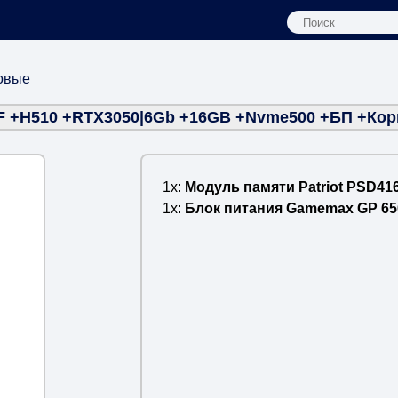
овые
KF +H510 +RTX3050|6Gb +16GB +Nvme500 +БП +Корп
1x
Модуль памяти Patriot PSD41
1x
Блок питания Gamemax GP 65