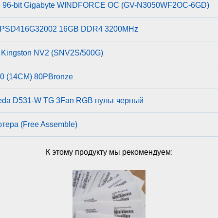
 96-bit Gigabyte WINDFORCE OC (GV-N3050WF2OC-6GD)
ot PSD416G32002 16GB DDR4 3200MHz
Kingston NV2 (SNV2S/500G)
 (14CM) 80PBronze
eda D531-W TG 3Fan RGB пульт черный
ютера (Free Assemble)
К этому продукту мы рекомендуем: