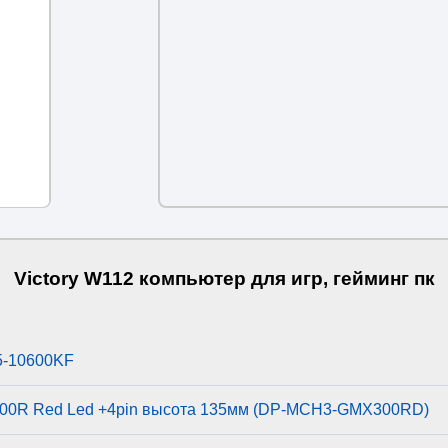
Victory W112 компьютер для игр, гейминг пк
i5-10600KF
00R Red Led +4pin высота 135мм (DP-MCH3-GMX300RD)