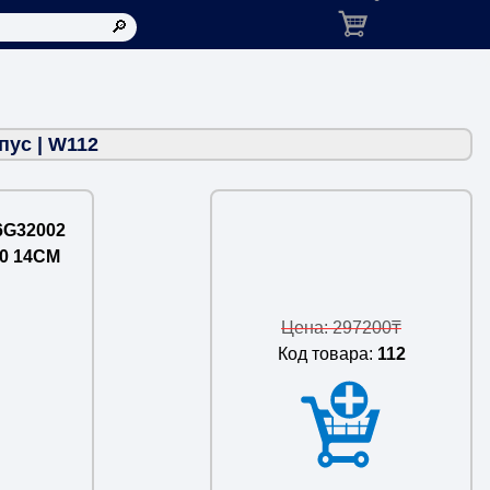
Корзина: товаров в ко
ус | W112
6G32002
0 14CM
Цена: 297200₸
Код товара:
112