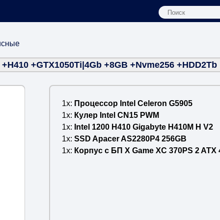
исные
 +H410 +GTX1050Ti|4Gb +8GB +Nvme256 +HDD2Tb 
1x
Процессор Intel Celeron G5905
1x
Кулер Intel CN15 PWM
1x
Intel 1200 H410 Gigabyte H410M H V2
1x
SSD Apacer AS2280P4 256GB
1x
Корпус с БП X Game XC 370PS 2 ATX