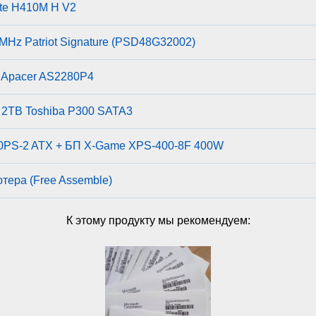
yte H410M H V2
z Patriot Signature (PSD48G32002)
Apacer AS2280P4
 2TB Toshiba P300 SATA3
0PS-2 ATX + БП X-Game XPS-400-8F 400W
ютера (Free Assemble)
К этому продукту мы рекомендуем: