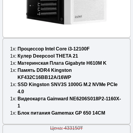
1x
Процессор Intel Core i3-12100F
1x
Кулер Deepcool THETA 21
1x
Материнская Плата Gigabyte H610M K
1x
Память DDR4 Kingston
KF432C16BB12A/16WP
1x
SSD Kingston SNV3S 1000G M.2 NVMe PCIe
4.0
1x
Видеокарта Gainward NE6206S018P2-1160X-
1
1x
Блок питания Gamemax GP 650 14CM
Цена: 433150₸