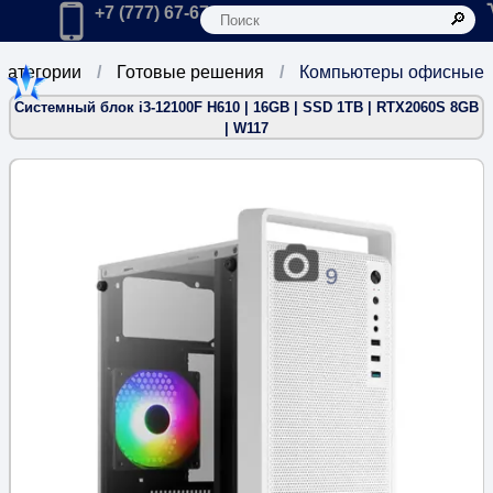
К
Главная
Позвонить в компанию по телефону:
+7 (777) 67-67-666
 категории
Готовые решения
Компьютеры офисные
Системный блок i3-12100F H610 | 16GB | SSD 1TB | RTX2060S 8GB
| W117
9