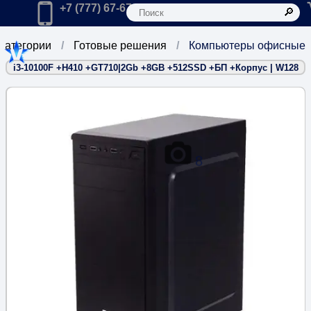
К
Главная
Позвонить в компанию по телефону:
+7 (777) 67-67-666
 категории
Готовые решения
Компьютеры офисные
i3-10100F +H410 +GT710|2Gb +8GB +512SSD +БП +Корпус | W128
8