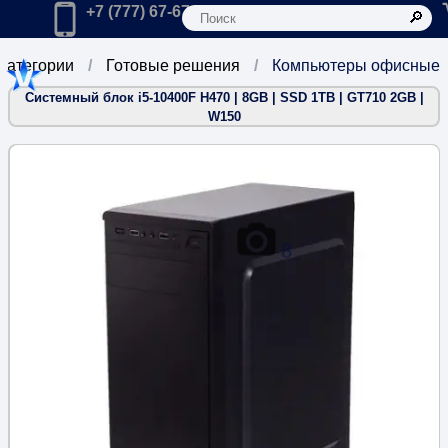
К
Главная
Позвонить в компанию по телефону:
+7 (777) 67-67-666
 категории
Готовые решения
Компьютеры офисные
Системный блок i5-10400F H470 | 8GB | SSD 1TB | GT710 2GB |
W150
8