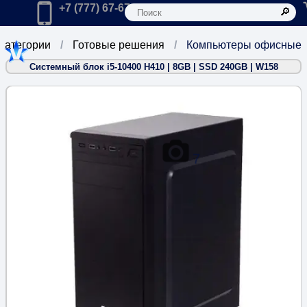
К
Главная
Позвонить в компанию по телефону:
+7 (777) 67-67-666
 категории
Готовые решения
Компьютеры офисные
Системный блок i5-10400 H410 | 8GB | SSD 240GB | W158
7