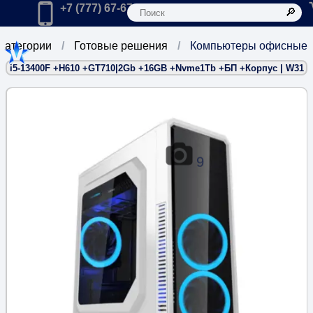
К
Главная
Позвонить в компанию по телефону:
+7 (777) 67-67-666
 категории
Готовые решения
Компьютеры офисные
i5-13400F +H610 +GT710|2Gb +16GB +Nvme1Tb +БП +Корпус | W31
9