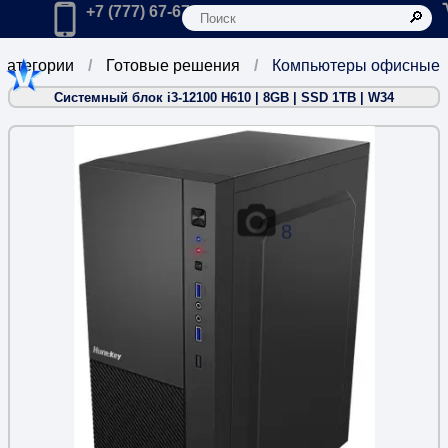
К
Главная
Позвонить в компанию по телефону:
+7 (777) 67-67-666
 категории
Готовые решения
Компьютеры офисные
Системный блок i3-12100 H610 | 8GB | SSD 1TB | W34
8