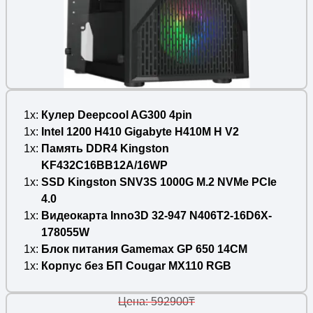
1x
Кулер Deepcool AG300 4pin
1x
Intel 1200 H410 Gigabyte H410M H V2
1x
Память DDR4 Kingston
KF432C16BB12A/16WP
1x
SSD Kingston SNV3S 1000G M.2 NVMe PCIe
4.0
1x
Видеокарта Inno3D 32-947 N406T2-16D6X-
178055W
1x
Блок питания Gamemax GP 650 14CM
1x
Корпус без БП Cougar MX110 RGB
Цена: 592900₸