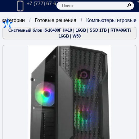
К
Главная
Позвонить в компанию по телефону:
+7 (777) 67-67-666
 категории
Готовые решения
Компьютеры игровые
Системный блок i5-10400F H410 | 16GB | SSD 1TB | RTX4060Ti
16GB | W50
9