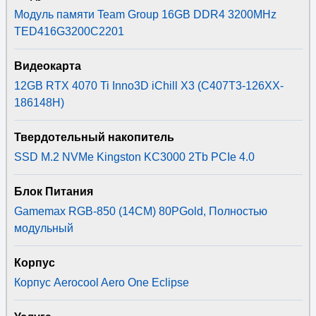
Модуль памяти Team Group 16GB DDR4 3200MHz
TED416G3200C2201
Видеокарта
12GB RTX 4070 Ti Inno3D iChill X3 (C407T3-126XX-
186148H)
Твердотельный накопитель
SSD M.2 NVMe Kingston KC3000 2Tb PCIe 4.0
Блок Питания
Gamemax RGB-850 (14СМ) 80PGold, Полностью
модульный
Корпус
Корпус Aerocool Aero One Eclipse