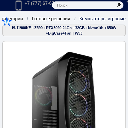
К
Главная
Позвонить в компанию по телефону:
+7 (777) 67-67-666
 категории
Готовые решения
Компьютеры игровые
i9-11900KF +Z590 +RTX3090|24Gb +32GB +Nvme1tb +850W
+BigCase+Fan | W93
9