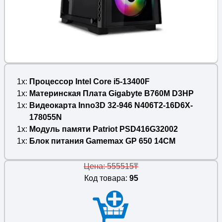
1x
Процессор Intel Core i5-13400F
1x
Материнская Плата Gigabyte B760M D3HP
1x
Видеокарта Inno3D 32-946 N406T2-16D6X-
178055N
1x
Модуль памяти Patriot PSD416G32002
1x
Блок питания Gamemax GP 650 14CM
Цена: 555515₸
Код товара:
95