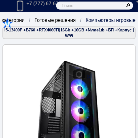
К
Главная
Позвонить в компанию по телефону:
+7 (777) 67-67-666
 категории
Готовые решения
Компьютеры игровые
i5-13400F +B760 +RTX4060Ti|16Gb +16GB +Nvme1tb +БП +Корпус |
W95
9