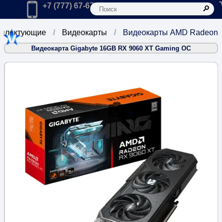
К
Главная
Позвонить в компанию по телефону:
+7 (777) 67-67-666
плектующие
Видеокарты
Видеокарты AMD Radeon
Видеокарта Gigabyte 16GB RX 9060 XT Gaming OC
3