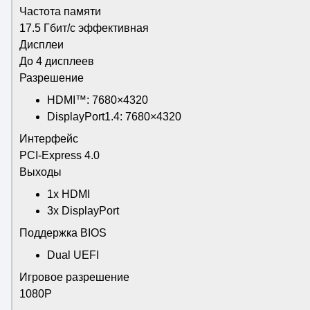
Частота памяти
17.5 Гбит/с эффективная
Дисплеи
До 4 дисплеев
Разрешение
HDMI™: 7680×4320
DisplayPort1.4: 7680×4320
Интерфейс
PCI-Express 4.0
Выходы
1x HDMI
3x DisplayPort
Поддержка BIOS
Dual UEFI
Игровое разрешение
1080P