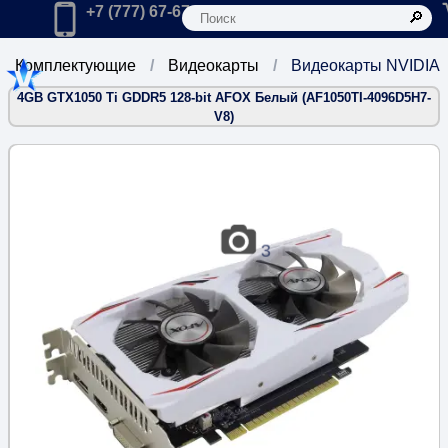
К
Главная
Позвонить в компанию по телефону:
+7 (777) 67-67-666
Комплектующие
Видеокарты
Видеокарты NVIDIA
4GB GTX1050 Ti GDDR5 128-bit AFOX Белый (AF1050TI-4096D5H7-
V8)
3