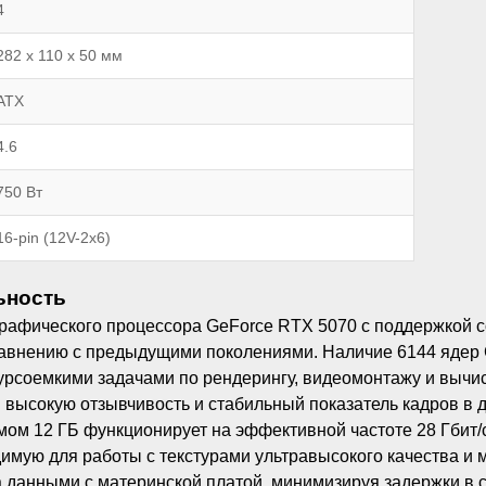
4
282 x 110 x 50 мм
ATX
4.6
750 Вт
16-pin (12V-2x6)
ьность
графического процессора GeForce RTX 5070 с поддержкой с
авнению с предыдущими поколениями. Наличие 6144 ядер 
урсоемкими задачами по рендерингу, видеомонтажу и вычис
я высокую отзывчивость и стабильный показатель кадров в 
м 12 ГБ функционирует на эффективной частоте 28 Гбит/с 
имую для работы с текстурами ультравысокого качества и
 данными с материнской платой, минимизируя задержки в 