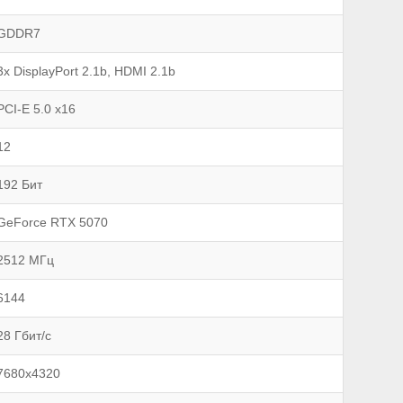
GDDR7
3x DisplayPort 2.1b, HDMI 2.1b
PCI-E 5.0 x16
12
192 Бит
GeForce RTX 5070
2512 МГц
6144
28 Гбит/с
7680x4320