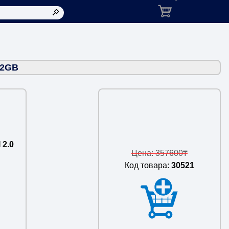
Корзина: товаров в ко
12GB
 2.0
Цена: 357600₸
Код товара:
30521