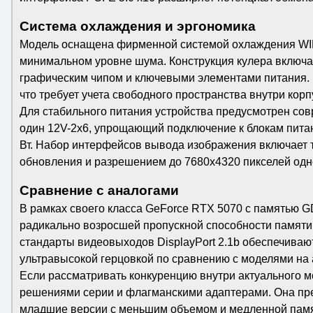
Система охлаждения и эргономика
Модель оснащена фирменной системой охлаждения WIN
минимальном уровне шума. Конструкция кулера включа
графическим чипом и ключевыми элементами питания. Г
что требует учета свободного пространства внутри корп
Для стабильного питания устройства предусмотрен совр
один 12V-2x6, упрощающий подключение к блокам пита
Вт. Набор интерфейсов вывода изображения включает тр
обновления и разрешением до 7680x4320 пикселей одн
Сравнение с аналогами
В рамках своего класса GeForce RTX 5070 с памятью G
радикально возросшей пропускной способности памяти 
стандарты видеовыходов DisplayPort 2.1b обеспечиваю
ультравысокой герцовкой по сравнению с моделями на 
Если рассматривать конкуренцию внутри актуального 
решениями серии и флагманскими адаптерами. Она пре
младшие версии с меньшим объемом и медленной памят