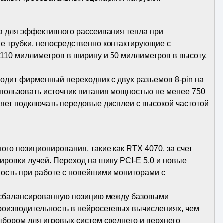
 для эффективного рассеивания тепла при
е трубки, непосредственно контактирующие с
110 миллиметров в ширину и 50 миллиметров в высоту,
ходит фирменный переходник с двух разъемов 8-pin на
пользовать источник питания мощностью не менее 750
оляет подключать передовые дисплеи с высокой частотой
го позиционирования, такие как RTX 4070, за счет
ровки лучей. Переход на шину PCI-E 5.0 и новые
ность при работе с новейшими мониторами с
т сбалансированную позицию между базовыми
роизводительность в нейросетевых вычислениях, чем
бором для игровых систем среднего и верхнего