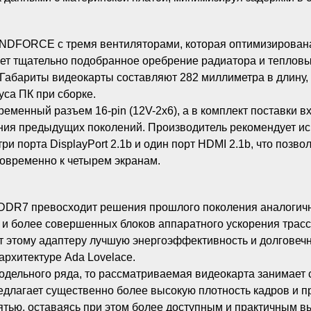
DFORCE с тремя вентиляторами, которая оптимизирована
ет тщательно подобранное оребрение радиатора и тепловы
абариты видеокарты составляют 282 миллиметра в длину, 
уса ПК при сборке.
еменный разъем 16-pin (12V-2x6), а в комплект поставки в
ния предыдущих поколений. Производитель рекомендует ис
и порта DisplayPort 2.1b и один порт HDMI 2.1b, что позв
овременно к четырем экранам.
DDR7 превосходит решения прошлого поколения аналогично
и более совершенных блоков аппаратного ускорения трасси
т этому адаптеру лучшую энергоэффективность и долговеч
архитектуре Ada Lovelace.
модельного ряда, то рассматриваемая видеокарта занимае
длагает существенно более высокую плотность кадров и п
ью, оставаясь при этом более доступным и практичным вы