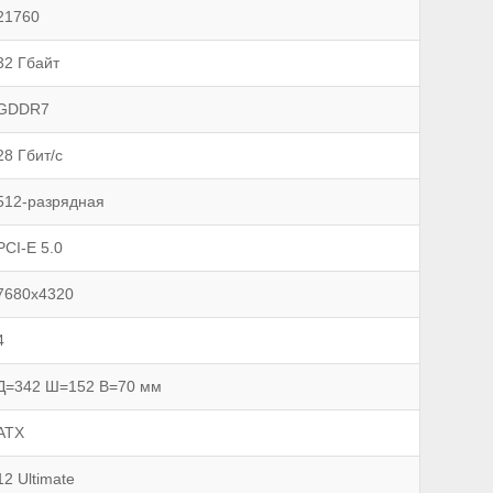
21760
32 Гбайт
GDDR7
28 Гбит/с
512-разрядная
PCI-E 5.0
7680x4320
4
Д=342 Ш=152 В=70 мм
ATX
12 Ultimate