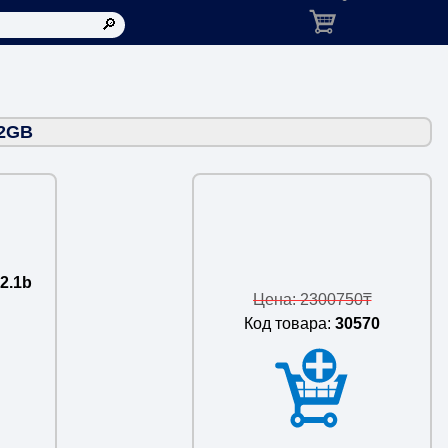
Корзина: товаров в ко
32GB
2.1b
Цена: 2300750₸
Код товара:
30570