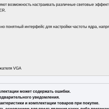
яют возможность настраивать различные световые эффекты
ER.
понятный интерфейс для настройки частоты ядра, напря
ржателя VGA
плектации может содержать ошибки.
едварительного уведомления.
актеристики и комплектации товаров при покупке.
ть основанием для предъявления каких-либо претензи