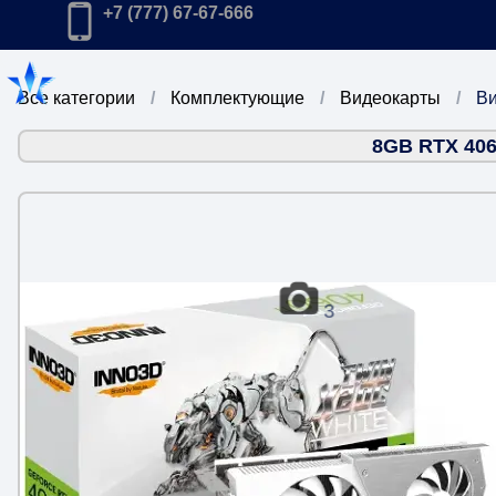
Главная
Позвонить в компанию по телефону:
+7 (777) 67-67-666
Все категории
Комплектующие
Видеокарты
Ви
8GB RTX 406
3