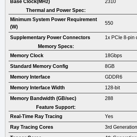
Base Clock(MHz)
2310
Thermal and Power Spec:
Minimum System Power Requirement
550
(W)
Supplementary Power Connectors
1x PCIe 8-pin 
Memory Specs:
Memory Clock
18Gbps
Standard Memory Config
8GB
Memory Interface
GDDR6
Memory Interface Width
128-bit
Memory Bandwidth (GB/sec)
288
Feature Support:
Real-Time Ray Tracing
Yes
Ray Tracing Cores
3rd Generatio