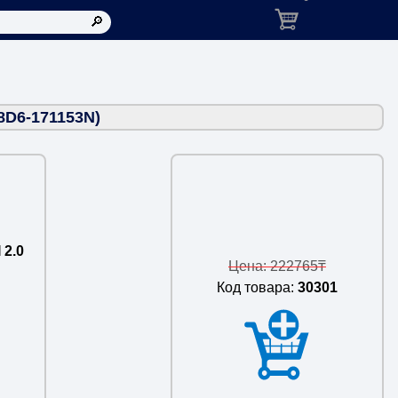
Корзина: товаров в ко
8D6-171153N)
 2.0
Цена: 222765₸
Код товара:
30301