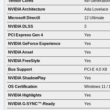
Tensor Cores
4th Generation
NVIDIA Architecture
Ada Lovelace
Microsoft DirectX
12 Ultimate
NVIDIA DLSS
3
PCI Express Gen 4
Yes
NVIDIA GeForce Experience
Yes
NVIDIA Ansel
Yes
NVIDIA FreeStyle
Yes
Bus Support
PCI-E 4.0 X8
NVIDIA ShadowPlay
Yes
OS Certification
Windows 11 / 
NVIDIA Highlights
Yes
NVIDIA G-SYNC™-Ready
Yes